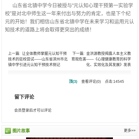
山东省北镇中学今日被授与“元认知心理干预第一实验学
校”是对北中师生这一年来付出与努力的肯定，也是下个纪
元的开始！我们相信山东省北镇中学在未来学习和运用元认
知技术的道路上将会取得更突出的成绩！
上一篇:
让全体教师掌握元认知干预
下一篇:
金洪源教授揭露人本主义教
技术的驻校尝试——山东省滨州市北
育观危害——《心理健康教育的科学
镇中学引进元认知干预技术侧记
化、实效化及其发展》发表
顶(
3
)
查看评论(
0
)
点击:14545
留下评论
会员登录后才可以评论
图片故事
更多>>